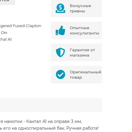
Бонусные
гривны
ggered Fused Clapton
Опытные
0 Ом
консультанты
hal A1
Гарантия от
магазина
Оригинальный
товар
я намотки - Кантал А1 на оправе 3 мм,
 его на односпиральный бак. Ручная работа!