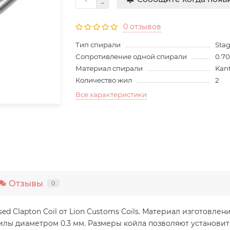
0 отзывов
Тип спирали
Sta
Сопротивление одной спирали
0.7
Материал спирали
Kant
Количество жил
2
Все характеристики
Отзывы
0
d Clapton Coil от Lion Customs Coils. Материал изготовлени
илы диаметром 0.3 мм. Размеры койла позволяют установить