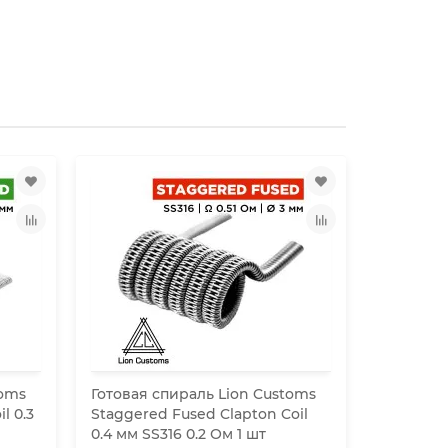
toms
Готовая спираль Lion Customs
Готовая 
l 0.3
Staggered Fused Clapton Coil
Four-Core
0.4 мм SS316 0.2 Ом 1 шт
мм KA1 0.