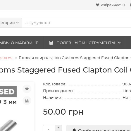
Избранное:
0
тегории
ЫВЫ О МАГАЗИНЕ
ПОЛЕЗНЫЕ ИНСТРУМЕНТЫ
ustoms
Готовая спираль Lion Customs Staggered Fused Clapton C
oms Staggered Fused Clapton Coil 
Код Товара:
900
Производитель:
Lio
Наличие:
Нет
50.00 грн
Сообщите когда появ