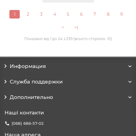
1
2
3
4
5
6
7
8
9
>
>|
Показано від 1 до 24 з 239 (всього сторінок: 10)
Информация
Служба поддержки
Дополнительно
Наші контакти
(068) 686-57-02
Наша адреса